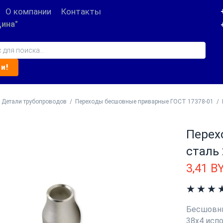
О компании
Контакты
ина"
Детали трубопроводов
/
Переходы бесшовные приварные ГОСТ 17378-01
/
Перехо
сталь 
3,41
B
Бесшовны
38х4 исп