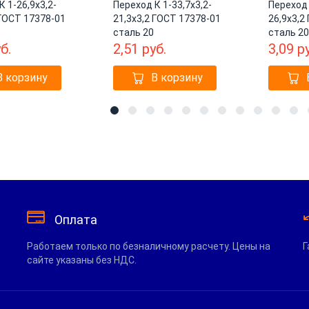
К 1-26,9х3,2-
Переход К 1-33,7х3,2-
Переход 
 ГОСТ 17378-01
21,3х3,2 ГОСТ 17378-01
26,9х3,2
сталь 20
сталь 20
б.
2,51
руб.
3,09
р
В корзину
В корзину
1
2
3
4
5
6
7
8
9
10
11
12
13
14
15
16
Оплата
Работаем только по безналичному расчету. Цены на
Г
сайте указаны без НДС.