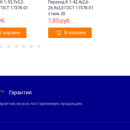
К 1-33,7х3,2-
Переход К 1-42,4х2,6-
Переход 
 ГОСТ 17378-01
26,9х2,0 ГОСТ 17378-01
33,7х2,3
сталь 20
сталь 2
уб.
1,85
руб.
2,05
р
В корзину
В корзину
17
Гарантия
арантия на всю поставляемую продукцию.