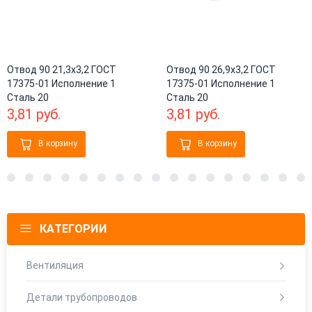
Отвод 90 21,3х3,2 ГОСТ
Отвод 90 26,9х3,2 ГОСТ
17375-01 Исполнение 1
17375-01 Исполнение 1
Сталь 20
Сталь 20
3,81
руб.
3,81
руб.
В корзину
В корзину
6
7
8
9
10
11
12
13
14
15
16
17
18
19
КАТЕГОРИИ
Вентиляция
Детали трубопроводов